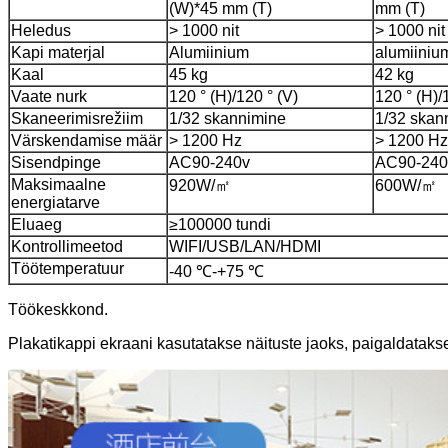
(W)*45 mm (T)
mm (T)
Heledus
> 1000 nit
> 1000 nit
Kapi materjal
Alumiinium
alumiiniu
Kaal
45 kg
42 kg
Vaate nurk
120 ° (H)/120 ° (V)
120 ° (H)/
Skaneerimisrežiim
1/32 skannimine
1/32 skan
Värskendamise määr
> 1200 Hz
> 1200 Hz
Sisendpinge
AC90-240v
AC90-240
Maksimaalne
920W/㎡
600W/㎡
energiatarve
Eluaeg
≥100000 tundi
Kontrollimeetod
WIFI/USB/LAN/HDMI
Töötemperatuur
-40 ℃-+75 ℃
Töökeskkond.
Plakatikappi ekraani kasutatakse näituste jaoks, paigaldat