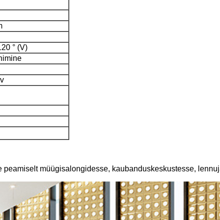
m
120 ° (V)
nimine
v
akse peamiselt müügisalongidesse, kaubanduskeskustesse, len