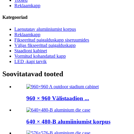
Tooted
Reklaamkapp
Kategooriad
Laenutatav alumiiniumist korpus
Reklaamkapp
Fikseeritud paigalduskapp siseruumides
Väljas fikseeritud paigalduskapp
Staadioni kabinet
Vormitud kohandatud kapp
LED -kapi tarvik
Soovitatavad tooted
960 × 960 Välistaadion ...
640 × 480-B alumiiniumist korpus