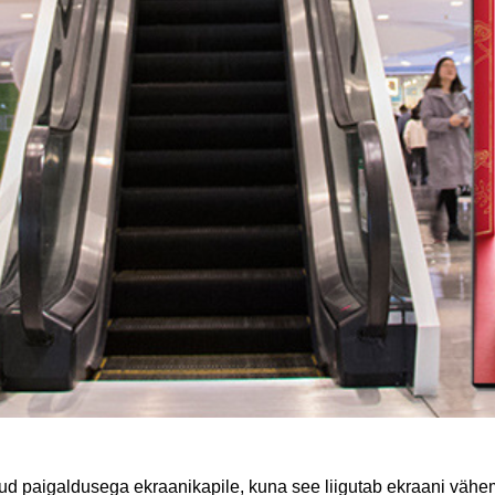
tud paigaldusega ekraanikapile, kuna see liigutab ekraani vähe