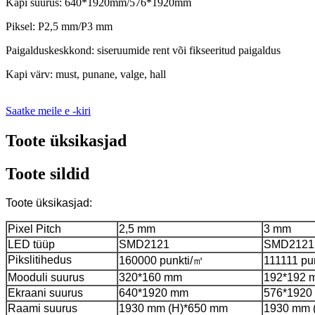
Kapi suurus: 640*1920mm/576*1920mm
Piksel: P2,5 mm/P3 mm
Paigalduskeskkond: siseruumide rent või fikseeritud paigaldus
Kapi värv: must, punane, valge, hall
Saatke meile e -kiri
Toote üksikasjad
Toote sildid
Toote üksikasjad:
Pixel Pitch
2,5 mm
3 mm
LED tüüp
SMD2121
SMD2121
Pikslitihedus
160000 punkti/㎡
111111 pu
Mooduli suurus
320*160 mm
192*192 
Ekraani suurus
640*1920 mm
576*1920
Raami suurus
1930 mm (H)*650 mm
1930 mm 