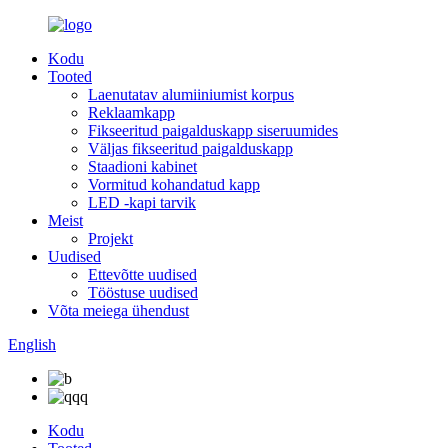
Kodu
Tooted
Laenutatav alumiiniumist korpus
Reklaamkapp
Fikseeritud paigalduskapp siseruumides
Väljas fikseeritud paigalduskapp
Staadioni kabinet
Vormitud kohandatud kapp
LED -kapi tarvik
Meist
Projekt
Uudised
Ettevõtte uudised
Tööstuse uudised
Võta meiega ühendust
English
Kodu