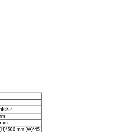
nkti/㎡
mm
 mm
(H)*586 mm (W)*45