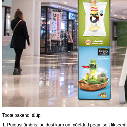
Toote pakendi tüüp:
1. Puidust ümbris: puidust karp on mõeldud peamiselt fikseeri