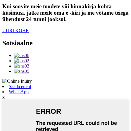
Kui soovite meie toodete või hinnakirja kohta
küsimusi, jätke meile oma e -kiri ja me võtame teiega
ühendust 24 tunni jooksul.
UURI KOHE
Sotsiaalne
Saada email
WhatsApp
x