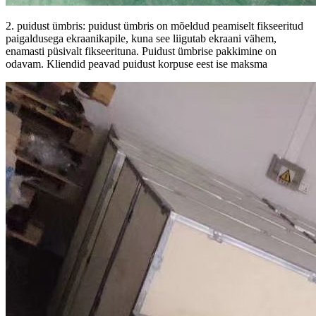
2. puidust ümbris: puidust ümbris on mõeldud peamiselt fikseeritud
paigaldusega ekraanikapile, kuna see liigutab ekraani vähem,
enamasti püsivalt fikseerituna. Puidust ümbrise pakkimine on
odavam. Kliendid peavad puidust korpuse eest ise maksma