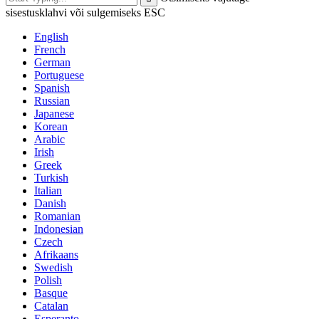
sisestusklahvi või sulgemiseks ESC
English
French
German
Portuguese
Spanish
Russian
Japanese
Korean
Arabic
Irish
Greek
Turkish
Italian
Danish
Romanian
Indonesian
Czech
Afrikaans
Swedish
Polish
Basque
Catalan
Esperanto