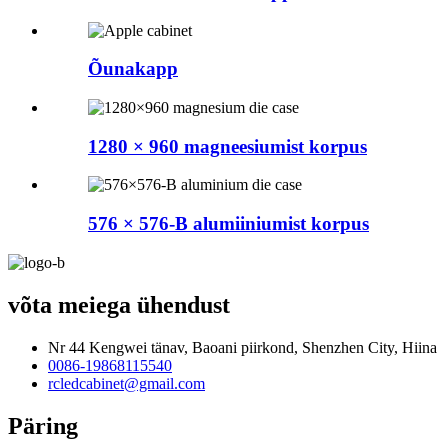
Õunakapp
1280 × 960 magneesiumist korpus
576 × 576-B alumiiniumist korpus
võta meiega ühendust
Nr 44 Kengwei tänav, Baoani piirkond, Shenzhen City, Hiina
0086-19868115540
rcledcabinet@gmail.com
Päring