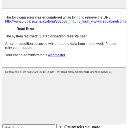
Otsimiseks vajutage