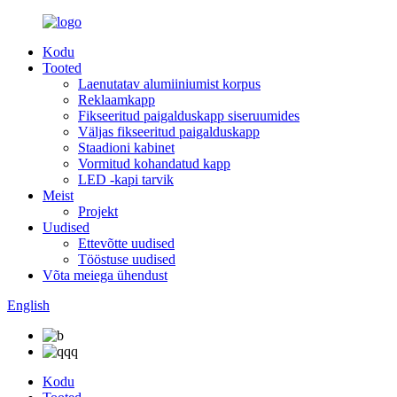
Kodu
Tooted
Laenutatav alumiiniumist korpus
Reklaamkapp
Fikseeritud paigalduskapp siseruumides
Väljas fikseeritud paigalduskapp
Staadioni kabinet
Vormitud kohandatud kapp
LED -kapi tarvik
Meist
Projekt
Uudised
Ettevõtte uudised
Tööstuse uudised
Võta meiega ühendust
English
Kodu