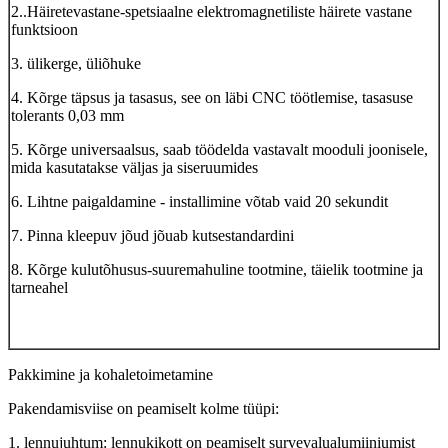
2..Häiretevastane-spetsiaalne elektromagnetiliste häirete vastane
funktsioon
3. ülikerge, üliõhuke
4. Kõrge täpsus ja tasasus, see on läbi CNC töötlemise, tasasuse
tolerants 0,03 mm
5. Kõrge universaalsus, saab töödelda vastavalt mooduli joonisele,
mida kasutatakse väljas ja siseruumides
6. Lihtne paigaldamine - installimine võtab vaid 20 sekundit
7. Pinna kleepuv jõud jõuab kutsestandardini
8. Kõrge kulutõhusus-suuremahuline tootmine, täielik tootmine ja
tarneahel
Pakkimine ja kohaletoimetamine
Pakendamisviise on peamiselt kolme tüüpi:
1. lennujuhtum: lennukikott on peamiselt survevalualumiiniumist