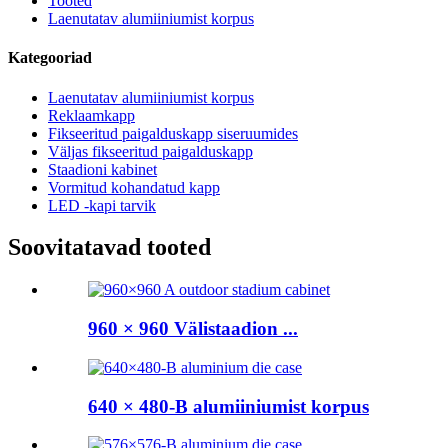
Tooted
Laenutatav alumiiniumist korpus
Kategooriad
Laenutatav alumiiniumist korpus
Reklaamkapp
Fikseeritud paigalduskapp siseruumides
Väljas fikseeritud paigalduskapp
Staadioni kabinet
Vormitud kohandatud kapp
LED -kapi tarvik
Soovitatavad tooted
960 × 960 Välistaadion ...
640 × 480-B alumiiniumist korpus