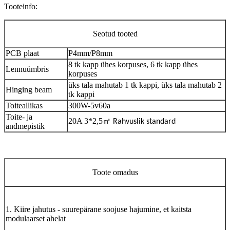
Tooteinfo:
Seotud tooted
PCB plaat
P4mm/P8mm
8 tk kapp ühes korpuses, 6 tk kapp ühes
Lennuümbris
korpuses
üks tala mahutab 1 tk kappi, üks tala mahutab 2
Hinging beam
tk kappi
Toiteallikas
300W-5v60a
Toite- ja
20A 3*2,5
㎡
Rahvuslik standard
andmepistik
Toote omadus
1. Kiire jahutus - suurepärane soojuse hajumine, et kaitsta
modulaarset ahelat