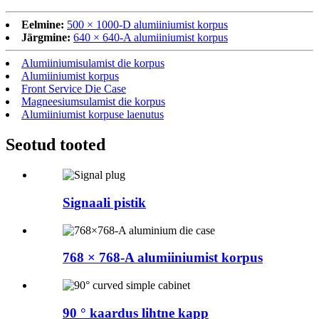
Eelmine:
500 × 1000-D alumiiniumist korpus
Järgmine:
640 × 640-A alumiiniumist korpus
Alumiiniumisulamist die korpus
Alumiiniumist korpus
Front Service Die Case
Magneesiumsulamist die korpus
Alumiiniumist korpuse laenutus
Seotud tooted
Signaali pistik
768 × 768-A alumiiniumist korpus
90 ° kaardus lihtne kapp